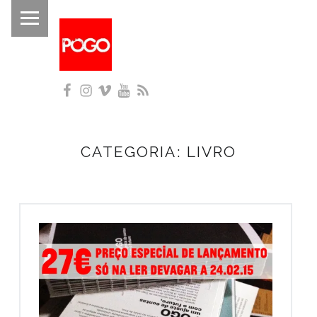
PRIMARY MENU
P
O
G
Facebook
Instagram
Vimeo
YouTube
RSS
O
Histórico do Pogo desde 1993
CATEGORIA:
LIVRO