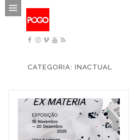
PRIMARY MENU
P
O
G
Facebook
Instagram
Vimeo
YouTube
RSS
O
Histórico do Pogo desde 1993
CATEGORIA:
INACTUAL