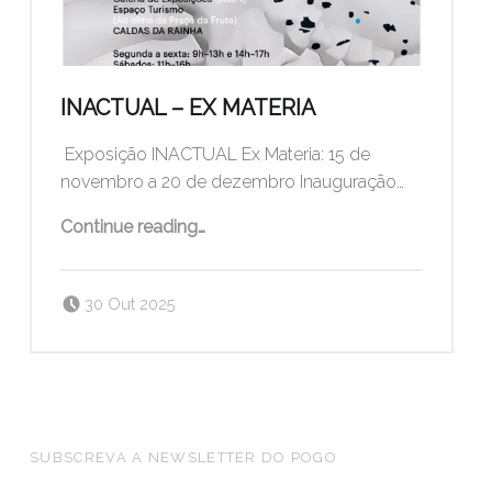
INACTUAL – EX MATERIA
Exposição INACTUAL Ex Materia: 15 de
novembro a 20 de dezembro Inauguração…
“INACTUAL – Ex Materia”
Continue reading
…
Posted on:
Written by:
pogo
30 Out 2025
FOOTER SIDEBAR
SUBSCREVA A NEWSLETTER DO POGO