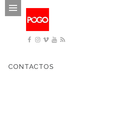
PRIMARY MENU
P
O
G
Facebook
Instagram
Vimeo
YouTube
RSS
O
Histórico do Pogo desde 1993
CONTACTOS