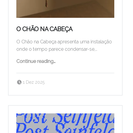
O CHÃO NA CABEÇA
O Chão na Cabeça apresenta uma instalação
onde o tempo parece condensar-se,…
“O Chão na Cabeça”
Continue reading
…
Posted on:
Written by:
pogo
1 Dez 2025