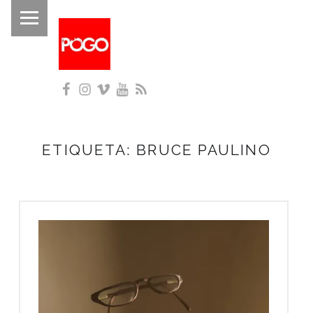
PRIMARY MENU
P
O
G
Facebook
Instagram
Vimeo
YouTube
RSS
O
Histórico do Pogo desde 1993
ETIQUETA:
BRUCE PAULINO