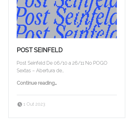
POST SEINFELD
Post Seinfeld De 06/10 a 26/11 No POGO
Sextas – Abertura de…
“Post Seinfeld”
Continue reading
…
Posted on:
Written by:
pogo
1 Out 2023