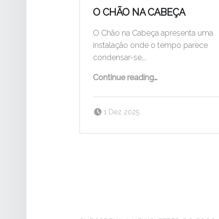
O CHÃO NA CABEÇA
O Chão na Cabeça apresenta uma
instalação onde o tempo parece
condensar-se,…
“O Chão na Cabeça”
Continue reading
…
Posted on:
Written by:
pogo
1 Dez 2025
FOOTER SIDEBAR