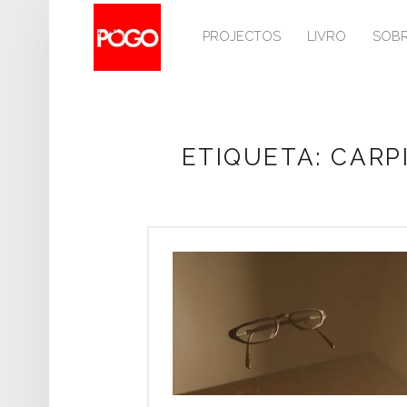
PRIMARY MENU
P
O
PROJECTOS
LIVRO
SOB
G
O
Histórico do Pogo desde 1993
ETIQUETA:
CARP