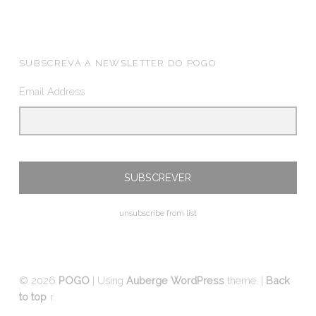
FOOTER SIDEBAR
SUBSCREVA A NEWSLETTER DO POGO
Email Address
unsubscribe from list
© 2026
POGO
|
Using
Auberge
WordPress
theme.
|
Back
to top ↑