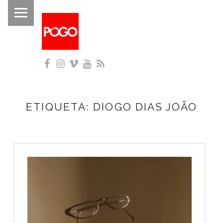
PRIMARY MENU
P
O
G
Facebook
Instagram
Vimeo
YouTube
RSS
O
Histórico do Pogo desde 1993
ETIQUETA:
DIOGO DIAS JOÃO