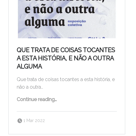
QUE TRATA DE COISAS TOCANTES
A ESTA HISTÓRIA, E NÃO A OUTRA
ALGUMA
Que trata de coisas tocantes a esta história, e
não a outra…
“Que trata de coisas tocantes a esta história, e não a outra alguma”
Continue reading
…
Posted on:
Written by:
pogo
1 Mar 2022