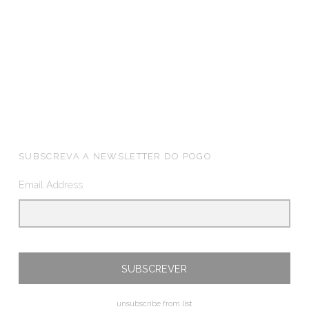
FOOTER SIDEBAR
SUBSCREVA A NEWSLETTER DO POGO
Email Address
unsubscribe from list