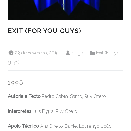
EXIT (FOR YOU GUYS)
Posted on:
Written by:
Categorized in:
23 de Fevereiro, 2015
pogo
Exit (For you
guys)
1998
Autoria e Texto
Pedro Cabral Santo, Ruy Otero
Intérpretes
Luis Elgris, Ruy Otero
Apoio Técnico
Ana Direito, Daniel Lourenço, João