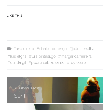
LIKE THIS:
Tagged as:
ana direito
daniel lourenço
joão serralha
luís elgris
luís pintasilgo
margarida ferreira
olinda gil
pedro cabral santo
ruy otero
NAVEGAÇÃO DE ARTIGOS
PREVIOUS POST
Sent