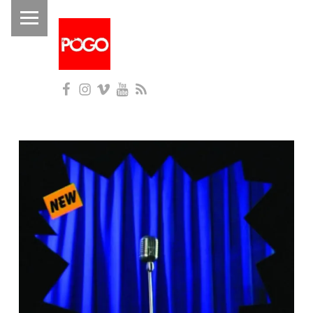
PRIMARY MENU
P
O
G
Facebook
Instagram
Vimeo
YouTube
RSS
O
Histórico do Pogo desde 1993