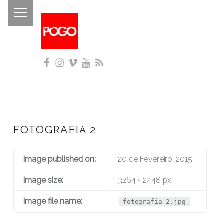
PRIMARY MENU
P
O
G
Facebook
Instagram
Vimeo
YouTube
RSS
O
Histórico do Pogo desde 1993
FOTOGRAFIA 2
Image published on:
20 de Fevereiro, 2015
Image size:
3264 × 2448 px
Image file name:
fotografia-2.jpg