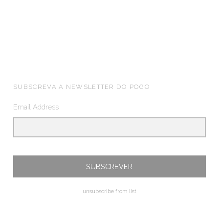
FOOTER SIDEBAR
SUBSCREVA A NEWSLETTER DO POGO
Email Address
unsubscribe from list