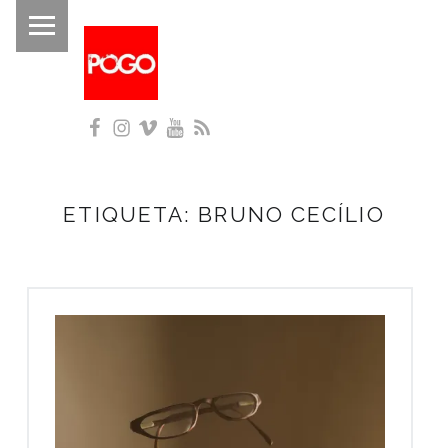
PRIMARY MENU
P
O
G
Facebook
Instagram
Vimeo
YouTube
RSS
O
Histórico do Pogo desde 1993
ETIQUETA:
BRUNO CECÍLIO