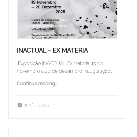
INACTUAL – EX MATERIA
Exposição INACTUAL Ex Materia: 15 de
novembro a 20 de dezembro Inauguração…
“INACTUAL – Ex Materia”
Continue reading
…
Posted on:
Written by:
pogo
30 Out 2025