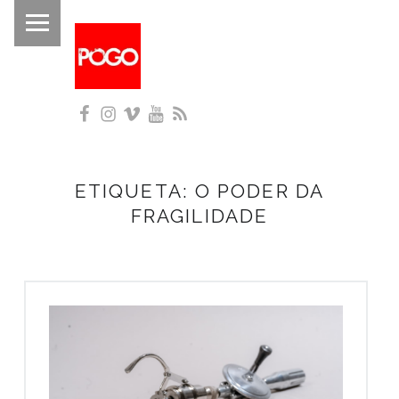
PRIMARY MENU
P
O
G
Facebook
Instagram
Vimeo
YouTube
RSS
O
Histórico do Pogo desde 1993
ETIQUETA:
O PODER DA
FRAGILIDADE