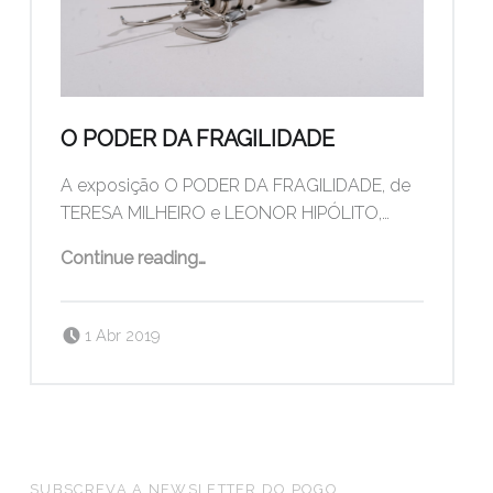
O PODER DA FRAGILIDADE
A exposição O PODER DA FRAGILIDADE, de
TERESA MILHEIRO e LEONOR HIPÓLITO,…
“O PODER DA FRAGILIDADE”
Continue reading
…
Posted on:
Written by:
pogo
1 Abr 2019
FOOTER SIDEBAR
SUBSCREVA A NEWSLETTER DO POGO