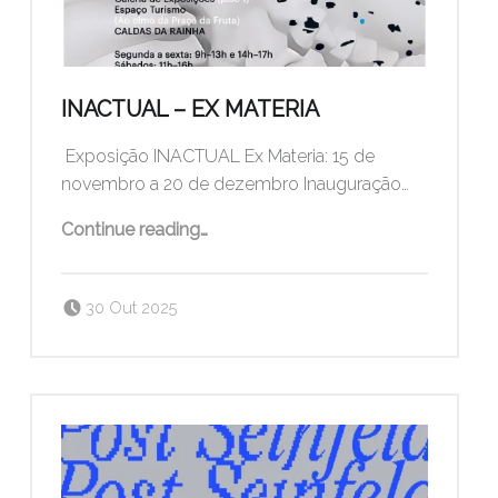
INACTUAL – EX MATERIA
Exposição INACTUAL Ex Materia: 15 de
novembro a 20 de dezembro Inauguração…
“INACTUAL – Ex Materia”
Continue reading
…
Posted on:
Written by:
pogo
30 Out 2025