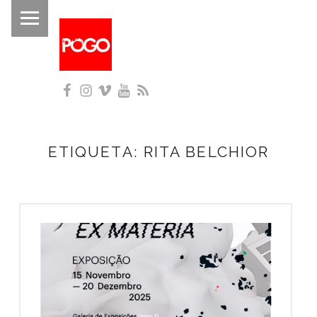
PRIMARY MENU
P
O
G
Facebook
Instagram
Vimeo
YouTube
RSS
O
Histórico do Pogo desde 1993
ETIQUETA:
RITA BELCHIOR