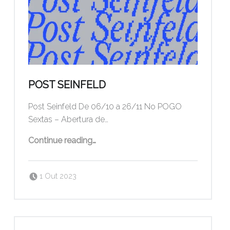
POST SEINFELD
Post Seinfeld De 06/10 a 26/11 No POGO
Sextas – Abertura de…
“Post Seinfeld”
Continue reading
…
Posted on:
Written by:
pogo
1 Out 2023