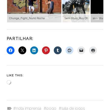
Chunga_Fight_Nuno Rocha
Sem título_Ruy Otero
sem titulo_Jo
PARTILHAR:
LIKE THIS:
Loading…
Tagged as:
nota imprensa
pogo
sala de jogos