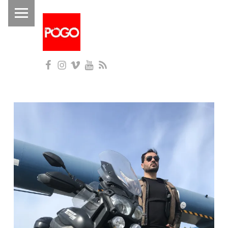
PRIMARY MENU
P
O
G
Facebook
Instagram
Vimeo
YouTube
RSS
O
Histórico do Pogo desde 1993