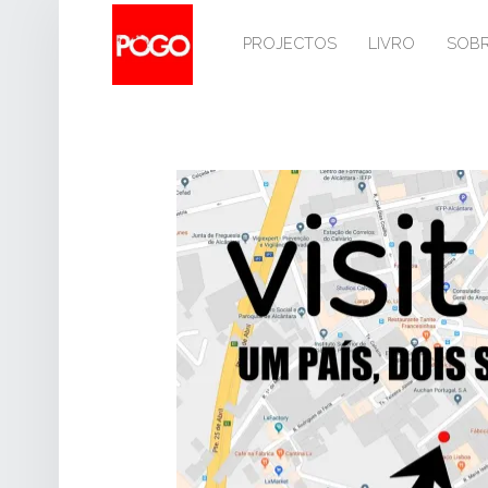
PRIMARY MENU
P
O
PROJECTOS
LIVRO
SOB
G
O
Histórico do Pogo desde 1993