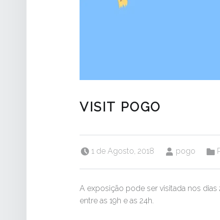
VISIT POGO
Posted on:
Written by:
Categ
1 de Agosto, 2018
pogo
A exposição pode ser visitada nos dias 
entre as 19h e as 24h.