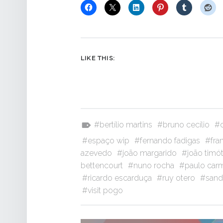
LIKE THIS:
Tagged as:
bertílio martins
bruno cecílio
espaço wip
fernando fadigas
fra
azevedo
joão margarido
joão timó
bettencourt
nuno rocha
paulo car
ricardo escarduça
ruy otero
sand
visit pogo
NAVEGAÇÃO DE ARTIGOS