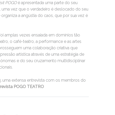
isit POGO
é apresentada uma parte do seu
o, uma vez que o verdadeiro é deslocado do seu
organiza a angústia do caos, que por sua vez é
foi amplas vezes ensaiada em domínios tão
tro, o café-teatro, a performance e as artes
s prosseguem uma colaboração criativa que
ressão artística através de uma estratégia de
tónomas e do seu cruzamento multidisciplinar
ionais.
015 uma extensa entrevista com os membros do
trevista POGO TEATRO