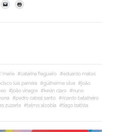
c``marie
catarina fragueiro
eduardo matos
ncisco luís parreira
guilherme silva
joão
teo
joão vinagre
kevin claro
nuno
mona
pedro cabral santo
ricardo batalheiro
ra zuzarte
telmo alcobia
tiago batista